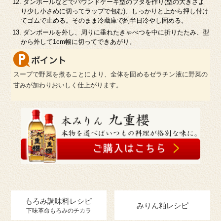
ダンボールなどでパウンドケーキ型のフタを作り(型の大きさよ
り少し小さめに切ってラップで包む)、しっかりと上から押し付け
てゴムで止める。そのまま冷蔵庫で約半日冷やし固める。
ダンボールを外し、周りに垂れたきゃべつを中に折りたたみ、型
から外して1cm幅に切ってできあがり。
スープで野菜を煮ることにより、全体を固めるゼラチン液に野菜の
甘みが加わりおいしく仕上がります。
もろみ調味料レシピ
みりん粕レシピ
下味革命もろみのチカラ