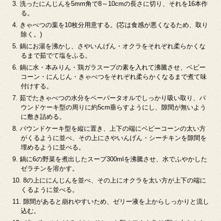
洗ったにんじんを5mm角で8～10cmの長さに切り、それを16本作
る。
きゃべつの葉を10枚分用意する。(芯は食感が悪くなるため、取り
除く。)
鍋にお湯を沸かし、さやいんげん・オクラをそれぞれ柔らかくな
るまで茹でて塩をふる。
鍋に水・本みりん・鶏ガラスープの素を入れて沸騰させ、ベビー
コーン・にんじん・きゃべつをそれぞれ柔らかくなるまで煮て味
付けする。
茹でたきゃべつの水分をペーパータオルでしっかり吸い取り、パ
ウンドケーキ型の周りに約5cm垂らすようにし、隙間が無いよう
に敷き詰める。
パウンドケーキ型を縦に置き、上下の端にベビーコーンの太い方
がくるように並べ、その上にさやいんげん・シーチキンを隙間を
埋めるように並べる。
鍋に6の野菜を煮出したスープ300mlを沸騰させ、水でふやかした
ゼラチンを溶かす。
8の上ににんじんを並べ、その上にオクラを太い方が上下の端に
くるように並べる。
隙間があると崩れやすいため、ゼリー液を上からしっかりと流し
込む。