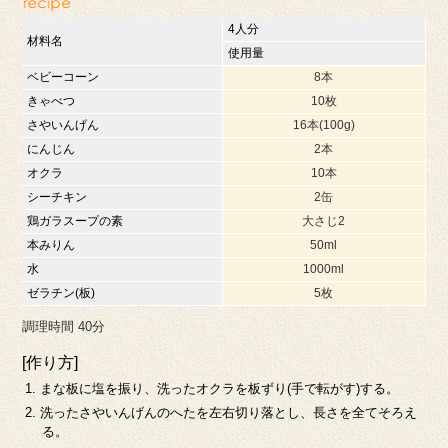
4人分
材料名
使用量
ベビーコーン
8本
きゃべつ
10枚
さやいんげん
16本(100g)
にんじん
2本
オクラ
10本
シーチキン
2缶
鶏ガラスープの素
大さじ2
本みりん
50ml
水
1000ml
ゼラチン(板)
5枚
調理時間 40分
[作り方]
まな板に塩を振り、洗ったオクラを板ずり(手で転がす)する。
洗ったさやいんげんのへたを左右切り落とし、長さを全てそろえ
る。