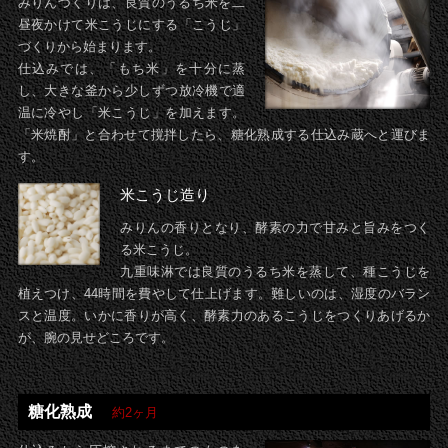
みりんづくりは、良質のうるち米を二
昼夜かけて米こうじにする「こうじ」
づくりから始まります。
仕込みでは、「もち米」を十分に蒸
し、大きな釜から少しずつ放冷機で適
温に冷やし「米こうじ」を加えます。
「米焼酎」と合わせて撹拌したら、糖化熟成する仕込み蔵へと運びま
す。
米こうじ造り
みりんの香りとなり、酵素の力で甘みと旨みをつく
る米こうじ。
九重味淋では良質のうるち米を蒸して、種こうじを
植えつけ、44時間を費やして仕上げます。難しいのは、湿度のバラン
スと温度。いかに香りが高く、酵素力のあるこうじをつくりあげるか
が、腕の見せどころです。
糖化熟成
約2ヶ月