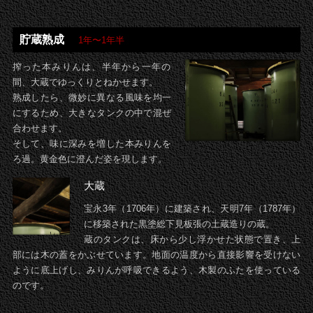
貯蔵熟成
1年〜1年半
搾った本みりんは、半年から一年の
間、大蔵でゆっくりとねかせます。
熟成したら、微妙に異なる風味を均一
にするため、大きなタンクの中で混ぜ
合わせます。
そして、味に深みを増した本みりんを
ろ過。黄金色に澄んだ姿を現します。
大蔵
宝永3年（1706年）に建築され、天明7年（1787年）
に移築された黒塗総下見板張の土蔵造りの蔵。
蔵のタンクは、床から少し浮かせた状態で置き、上
部には木の蓋をかぶせています。地面の温度から直接影響を受けない
ように底上げし、みりんが呼吸できるよう、木製のふたを使っている
のです。