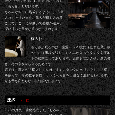
仕込みから圧搾されるまでのものを
「もろみ」と呼びます。
もろみが均一に熟成するように、「櫂
入れ」を行います。蔵人が櫂を入れる
ことで、こうじが働いて熟成が進み、
深い甘みと豊かな旨みが生まれます。
櫂入れ
もろみが眠るのは、室温18～20度に保たれた蔵。蔵
の中には床板を張り、もろみが入ったタンクを半地
下の状態にしてあります。温度を安定させ、夏の暑
さ、冬の寒さから守るためです。
蔵では、蔵人が「櫂入れ」を行います。タンクのヘリに立ち、「櫂」
を使って、８の数字を描くようにもろみを万遍なく混ぜ合わせます。
今も昔も変わらない伝統的な仕事です。
圧搾
2日程
2～3カ月後、糖化熟成した「もろみ」