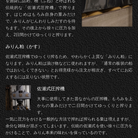
を酒袋に詰め、槽（ふね）と呼ばれる
伝統的な「佐瀬式圧搾機」で搾りま
す。はじめはもろみ自身の重みだけ
で、みりんがじんわりしみだすのを待
ちます。その後上から徐々に圧力を加
え、2日間かけてゆっくりと搾ります。
みりん粕（かす）
佐瀬式圧搾機でゆっくり搾るため、やわらかく上質な「みりん粕」に
なります。みりん粕は漬け物などに使われますが、「通常の板状の粕
ではおいしくできない」とお得意様から注文が相次ぎ、すべてにお応
えするには足りない状態です。
佐瀬式圧搾機
大事に使用してきた昔ながらの圧搾機。もろみを上
からの重みだけで二日間かけてゆっくりと搾りま
す。
一気に圧力をかける一般的な方法で搾れば搾られる量は増えますが、
余分な雑味が混ざってしまいます。伝統の佐瀬式を使い徐々に圧力を
かけることで、みりん本来の味わいを保っているのです。