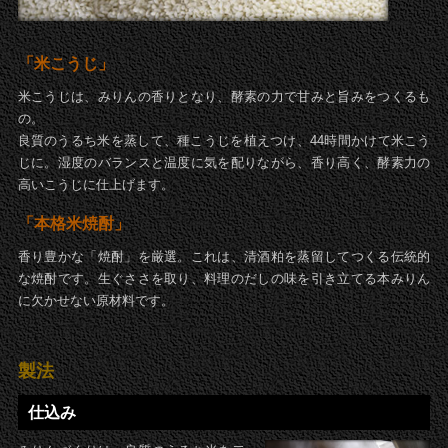
「米こうじ」
米こうじは、みりんの香りとなり、酵素の力で甘みと旨みをつくるも
の。
良質のうるち米を蒸して、種こうじを植えつけ、44時間かけて米こう
じに。湿度のバランスと温度に気を配りながら、香り高く、酵素力の
高いこうじに仕上げます。
「本格米焼酎」
香り豊かな「焼酎」を厳選。これは、清酒粕を蒸留してつくる伝統的
な焼酎です。生ぐささを取り、料理のだしの味を引き立てる本みりん
に欠かせない原材料です。
製法
仕込み