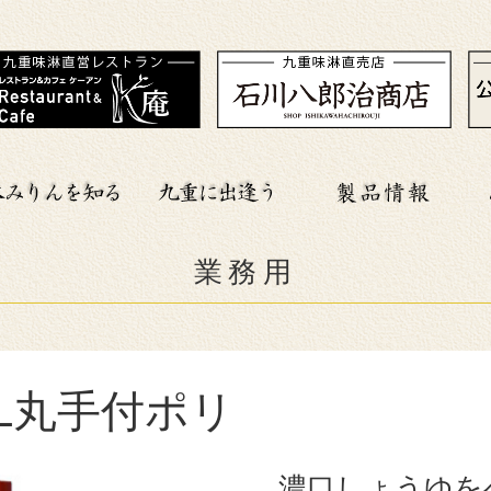
業務用
.8L丸手付ポリ
濃口しょうゆを