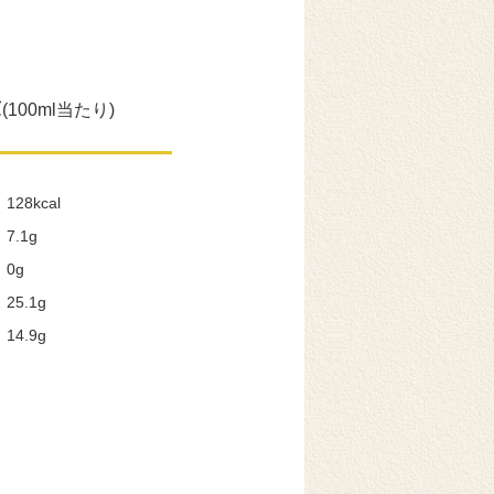
示
(100ml当たり)
128kcal
7.1g
0g
25.1g
14.9g