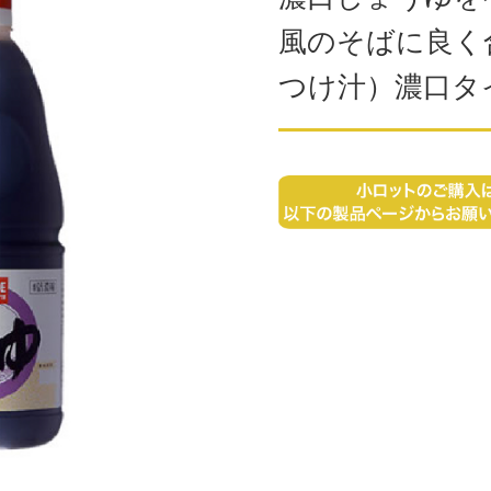
風のそばに良く
つけ汁）濃口タ