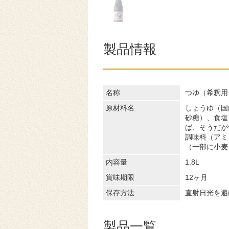
製品情報
名称
つゆ（希釈用
原材料名
しょうゆ（国
砂糖）、食塩
ば、そうだが
調味料（アミ
（一部に小麦
内容量
1.8L
賞味期限
12ヶ月
保存方法
直射日光を避
製品一覧