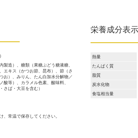
栄養成分表
）
熱量
内製造）、糖類（果糖ぶどう糖液糖、
たんぱく質
、エキス（かつお節、昆布）、節（さ
脂質
つお）、みりん、たん白加水分解物／
ノ酸等）、カラメル色素、酸味料、
炭水化物
・さば・大豆を含む）
食塩相当量
け、常温で保存してください。