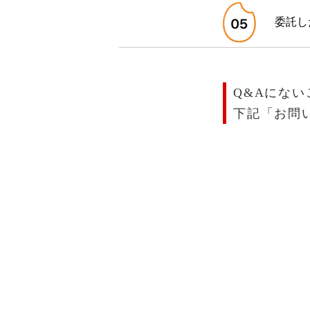
委託し
Q&Aにな
下記「お問