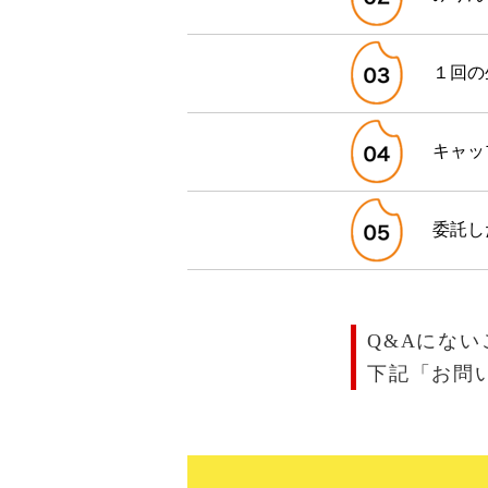
１回の
キャッ
委託し
Q&Aにな
下記「お問