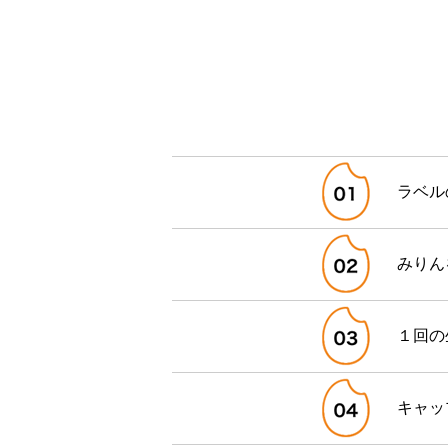
ラベル
みりん
１回の
キャッ