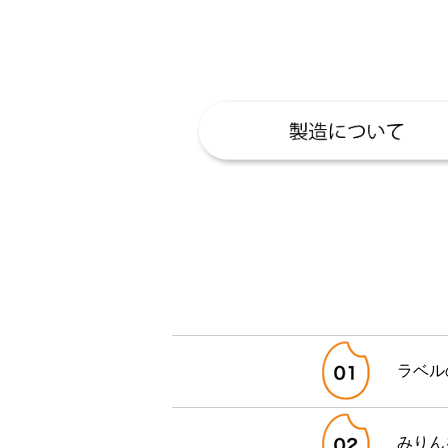
ラベル
みりん